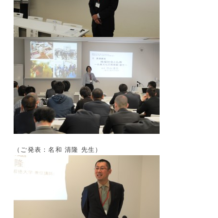
（ご発表：名和 清隆 先生）