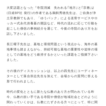
大変話題となった『寺院消滅 失われる｢地方｣と｢宗教｣』
(日経BP社 発行)の作者である鵜飼秀徳先生は、ご自身が浄
土宗教師でもあり、「ゆうパック」による送骨サービスやロ
ッカー式永代供養墓の開設など、時代の流れに応じて行動を
起こした僧侶の事例紹介を通じて、今後の寺院のあり方をお
話し下さいました。
長江曜子先生は、墓地と環境問題という視点から、海外の墓
地事情も踏まえながら、持続可能な墓地の重要性や追悼の場
としての墓地をどう維持するかといった課題をご指摘下さい
ました。
その後のディスカッションは、以上の四先生にコーディネー
ターとして落合崇志先生を加えて、会場からの質問に答える
形で行われました。
時代の変化とともに新たな仏教のあり方が問われている昨
今、仏教の担い手である寺院や僧侶が地域社会とどのように
関わっていくかは、仏教にたずさわる方々にとって、特に関