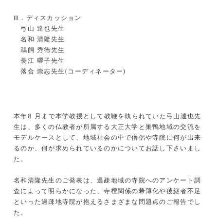
Ⅲ．ディスカッション
弓山 達也先生
名和 清隆先生
鵜飼 秀徳先生
長江 曜子先生
落合 崇志先生(コーディネーター)
本年8 月まで本学教授として教鞭を執られていた弓山達也先
生は、多くの仏教者が所属する大正大学と巣鴨地域の交流を
モデルケースとして、地域社会の中で僧侶や寺院に何が出来
るのか、何が求められているのかについてお話し下さいまし
た。
名和清隆先生のご発表は、過疎地域の寺院へのアンケート調
査によって明らかになった、寺檀関係の希薄化や後継者不足
といった過疎地寺院が抱えるさまざまな問題点のご報告でし
た。