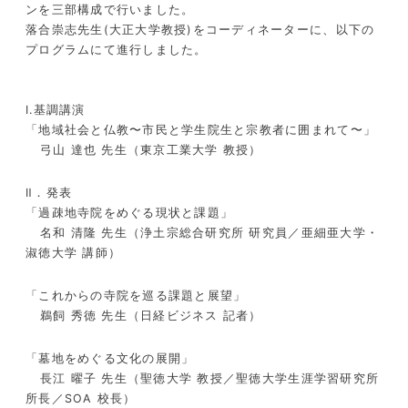
ンを三部構成で行いました。
落合崇志先生(大正大学教授)をコーディネーターに、以下の
プログラムにて進行しました。
Ⅰ.基調講演
「地域社会と仏教〜市民と学生院生と宗教者に囲まれて〜」
弓山 達也 先生（東京工業大学 教授）
Ⅱ．発表
「過疎地寺院をめぐる現状と課題」
名和 清隆 先生（浄土宗総合研究所 研究員／亜細亜大学・
淑徳大学 講師）
「これからの寺院を巡る課題と展望」
鵜飼 秀徳 先生（日経ビジネス 記者）
「墓地をめぐる文化の展開」
長江 曜子 先生（聖徳大学 教授／聖徳大学生涯学習研究所
所長／SOA 校長）