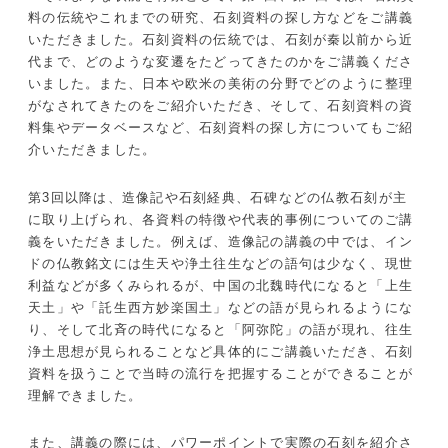
料の伝統やこれまでの研究、石刻資料の探し方などをご講義
いただきました。石刻資料の伝統では、石刻が秦以前から近
代まで、どのような変遷をたどってきたのかをご講義くださ
いました。また、日本や欧米の美術の分野でどのように整理
がなされてきたのをご紹介いただき、そして、石刻資料の資
料集やデータベースなど、石刻資料の探し方についてもご紹
介いただきました。
第3回以降は、造像記や石刻経典、石碑などの仏教石刻が主
に取り上げられ、各資料の特徴や代表的事例についてのご講
義をいただきました。例えば、造像記の講義の中では、イン
ドの仏教銘文には生天や浄土往生などの語句は少なく、現世
利益などが多くみられるが、中国の北魏時代になると「上生
天土」や「託生西方妙楽国土」などの語が見られるようにな
り、そして北斉の時代になると「阿弥陀」の語が現れ、往生
浄土思想が見られることなど具体的にご講義いただき、石刻
資料を扱うことで当時の流行を把握することができることが
理解できました。
また、講義の際には、パワーポイントで実際の石刻を紹介さ