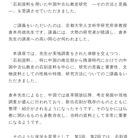
「石刻資料を用いた中国中古仏教史研究 ―その方法と意義
―」を受講させていただきました。
ご講義をいただいたのは、京都大学人文科学研究所准教授
倉本尚徳先生です。講義には、大勢の研究者が聴講し、倉本
先生の講座への高い関心が伺われました。
本講座では、先生が実地調査をされた体験を交えつつ、
「石刻資料」、特に中国の南北朝から隋唐時代にかけての中
国中古仏教史の石刻資料を中心に、研究の意義と重要性、文
物資料としての性格や特徴、研究方法についてのご講義をい
ただきました。
倉本先生によると、中国では改革開放以降、考古発掘や現地
調査が盛んに行われており、新出石刻が既存のものとともに
整理・紹介がされるようになったそうです。そのなかには仏
教に関わるものも多数存在し、当時の資料として非常に重要
になるようです。
そのような状況を背景として、第1回、第2回では、石刻資