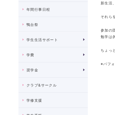
新生活
年間行事日程
それら
鴨台祭
参加の
勉学は
学生生活サポート
ちょっ
学費
※パフ
奨学金
クラブ&サークル
学修支援