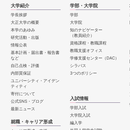
大学紹介
学部・大学院
学長挨拶
学部
大正大学の概要
大学院
本学のあゆみ
知のナビゲーター
（教員紹介）
研究活動・出版
資格課程・教職課程
情報公表
教職支援オフィス
基本計画・届出書・報告書
など
学修支援センター（DAC）
自己点検・評価
シラバス
内部質保証
3つのポリシー
ユニバーシティ・アイデン
ティティ
寄付について
入試情報
公式SNS・ブログ
学部入試
最新ニュース
大学院入試
就職・キャリア形成
編入学