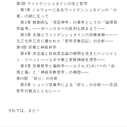
第I部 ウィトゲンシュタインの生と哲学
第1章 ノルウェーにあるウィトゲンシュタインの「小
屋」の跡に立って
第2章 独創的な「否定神学」の著作としての『論理哲
学論考』――ボヘンスキーの批判も踏まえて――
第3章 太陽とウィトゲンシュタインの宗教体験――一
九三七年三月に書かれた『哲学宗教日記』の分析――
第II部 宗教と神経科学
第4章 決定論と自由意志論の狭間を生きたベンジャミ
ン・リベット――ユダヤ教と実験神経生理学――
第5章 宗教哲学と脳科学――エクルズ/ポパーの『自
我と脳』と「神経宗教哲学」の構想――
第III部 「祈り」の分析
第6章 シュッツ現象学による「祈り」の分析――言語
哲学の観点とともに――
それでは、また！