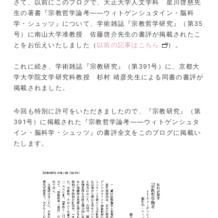
さて、以前にこのブログで、大正大学人文学科 星川啓慈先
生の著書『宗教哲学論考
――
ウィトゲンシュタイン・脳科
学・シュッツ』について、学術雑誌『宗教哲学研究』（第
35
号）に南山大学准教授 佐藤啓介先生の書評が掲載されたこ
とをお伝えいたしました（
以前の
記事はこちら
）。
これに続き、学術雑誌『宗教研究』（第
391
号）に、京都大
学大学院文学研究科教授 杉村 靖彦先生による同書の書評が
掲載されました。
今回も特別に許可をいただきましたので、『宗教研究』（第
391
号）に掲載された『宗教哲学論考
――
ウィトゲンシュタ
イン・脳科学・シュッツ』の書評全文をこのブログに掲載い
たします。