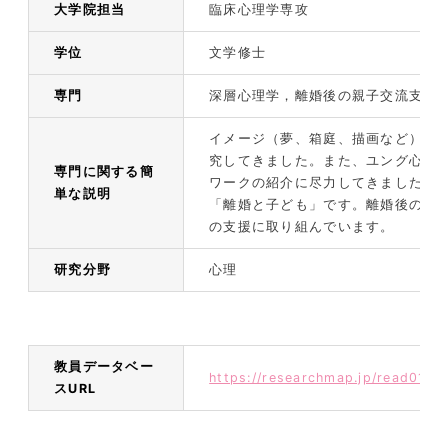
大学院担当
臨床心理学専攻
学位
文学修士
専門
深層心理学，離婚後の親子交流支援
イメージ（夢、箱庭、描画など）を
究してきました。また、ユング心理
専門に関する簡
ワークの紹介に尽力してきました。
単な説明
「離婚と子ども」です。離婚後の片
の支援に取り組んでいます。
研究分野
心理
教員データベー
https://researchmap.jp/read019
スURL