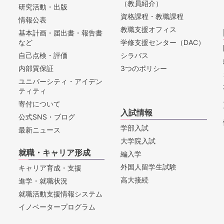
（教員紹介）
研究活動・出版
資格課程・教職課程
情報公表
教職支援オフィス
基本計画・届出書・報告書
など
学修支援センター（DAC）
自己点検・評価
シラバス
内部質保証
3つのポリシー
ユニバーシティ・アイデン
ティティ
寄付について
入試情報
公式SNS・ブログ
学部入試
最新ニュース
大学院入試
就職・キャリア形成
編入学
外国人留学生試験
キャリア育成・支援
高大接続
進学・就職状況
就職活動支援情報システム
イノベータープログラム