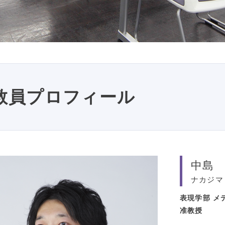
教員プロフィール
中島
ナカジマ
表現学部
メ
准教授