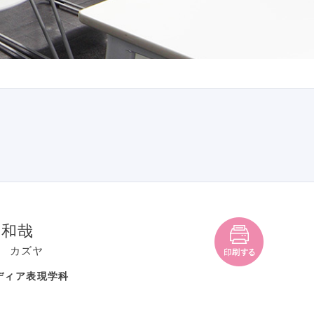
 和哉
 カズヤ
ディア表現学科