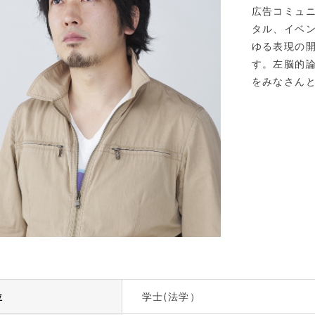
広告コミュ
タル、イベ
ゆる表現の
す。左脳的
をみなさん
位
学士(法学）