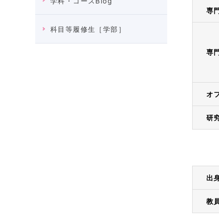
学科・コースBlog
専
科目等履修生［学部］
専
オ
研
出
教