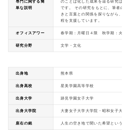
専門に関する簡
のことば化した成果を辿る研究は、
単な説明
です。 その研究をもとに、筆者の書
きと言葉との関係を探りながら、ひ
程を支援しています。
オフィスアワー
春学期：月曜日４限 秋学期：火曜
研究分野
文学・文化
出身地
熊本県
出身高校
星美学園高等学校
出身大学
跡見学園女子大学
出身大学院
大妻女子大学大学院・昭和女子大学
座右の銘
人生の空き地で聞いた希望という名