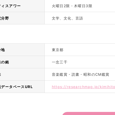
フィスアワー
火曜日2限・木曜日3限
究分野
文学、文化、言語
身地
東京都
右の銘
一念三千
味
音楽鑑賞・読書・昭和のCM鑑賞
員データベースURL
https://researchmap.jp/kimihi