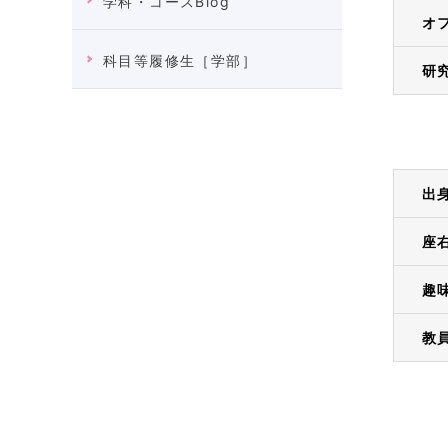
学科・コースBlog
オ
科目等履修生［学部］
研
出
座
趣
教