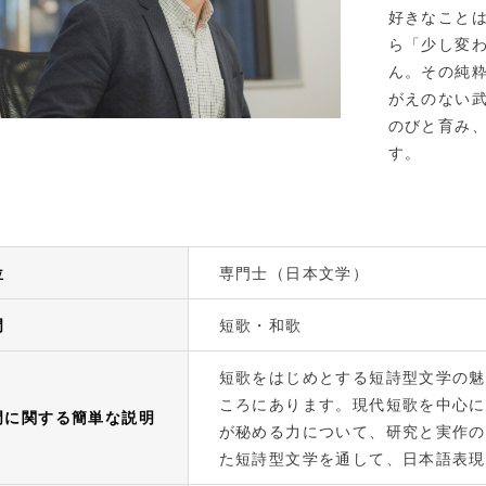
好きなこと
ら「少し変
ん。その純
がえのない
のびと育み
す。
位
専門士（日本文学）
門
短歌・和歌
短歌をはじめとする短詩型文学の魅
ころにあります。現代短歌を中心に
門に関する簡単な説明
が秘める力について、研究と実作の
た短詩型文学を通して、日本語表現