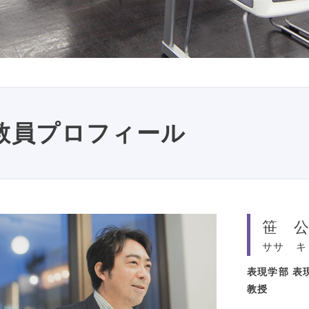
教員プロフィール
笹 
ササ キ
表現学部
表
教授