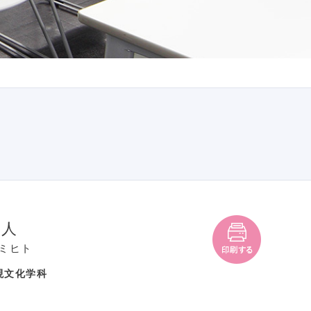
公人
ミヒト
現文化学科