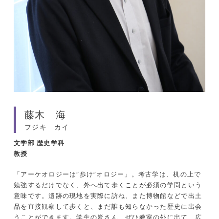
藤木 海
フジキ カイ
文学部
歴史学科
教授
「アーケオロジーは“歩け”オロジー」。考古学は、机の上で
勉強するだけでなく、外へ出て歩くことが必須の学問という
意味です。遺跡の現地を実際に訪ね、また博物館などで出土
品を直接観察して歩くと、まだ誰も知らなかった歴史に出会
うことができます。学生の皆さん、ぜひ教室の外に出て、広