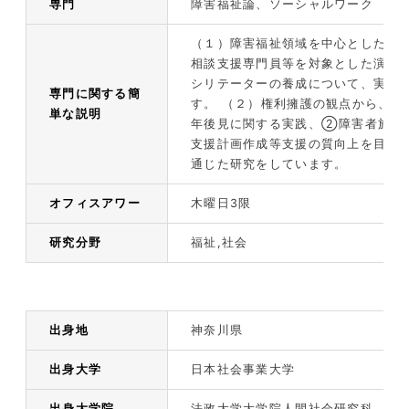
専門
障害福祉論、ソーシャルワーク
（１）障害福祉領域を中心としたソ
相談支援専門員等を対象とした演習
シリテーターの養成について、実践
専門に関する簡
す。 （２）権利擁護の観点から、
単な説明
年後見に関する実践、②障害者施設
支援計画作成等支援の質向上を目指
通じた研究をしています。
オフィスアワー
木曜日3限
研究分野
福祉,社会
出身地
神奈川県
出身大学
日本社会事業大学
出身大学院
法政大学大学院人間社会研究科