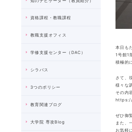
知のナビゲーター（教員紹介）
資格課程・教職課程
教職支援オフィス
本日も
学修支援センター（DAC）
1号館
積極的
シラバス
さて、
様々な
3つのポリシー
その内
https:
教育関連ブログ
ぜひ御
大学院 専攻Blog
また、
お気軽