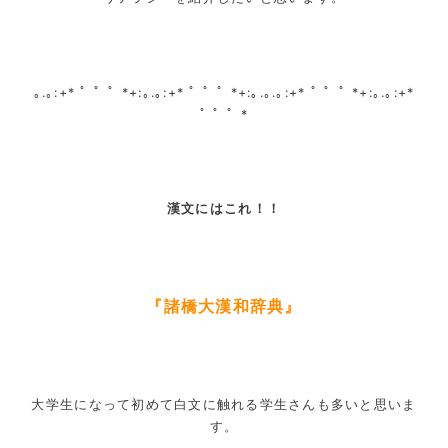
｡.｡:+* ﾟ ゜ﾟ *+:｡.｡:+* ﾟ ゜ﾟ *+:｡.｡.｡:+* ﾟ ゜ﾟ *+:｡.｡:+*
ﾟ ゜ﾟ *
漢文にはこれ！！
『諸橋大漢和辞典』
大学生になって初めて白文に触れる学生さんも多いと思いま
す。