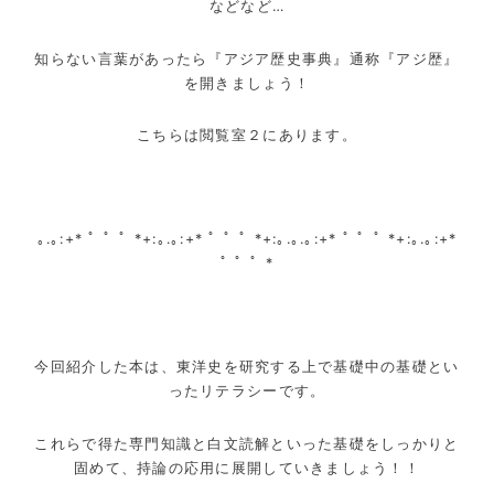
などなど…
知らない言葉があったら『アジア歴史事典』通称『アジ歴』
を開きましょう！
こちらは閲覧室２にあります。
｡.｡:+* ﾟ ゜ﾟ *+:｡.｡:+* ﾟ ゜ﾟ *+:｡.｡.｡:+* ﾟ ゜ﾟ *+:｡.｡:+*
ﾟ ゜ﾟ *
今回紹介した本は、東洋史を研究する上で基礎中の基礎とい
ったリテラシーです。
これらで得た専門知識と白文読解といった基礎をしっかりと
固めて、持論の応用に展開していきましょう！！