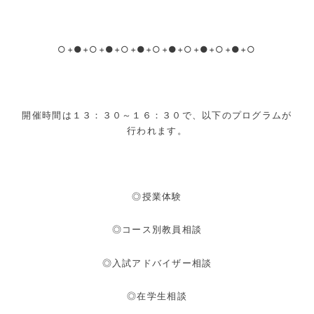
○+●+○+●+○+●+○+●+○+●+○+●+○
開催時間は１３：３０～１６：３０で、以下のプログラムが
行われます。
◎授業体験
◎コース別教員相談
◎入試アドバイザー相談
◎在学生相談