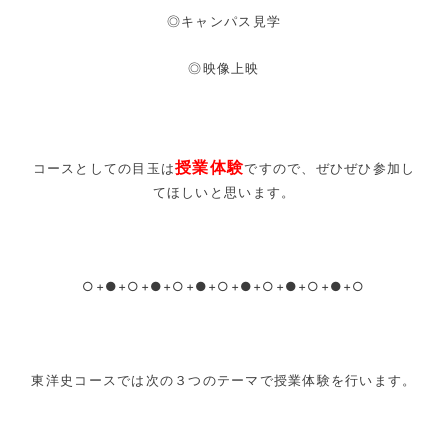
◎キャンパス見学
◎映像上映
授業体験
コースとしての目玉は
ですので、ぜひぜひ参加し
てほしいと思います。
○+●+○+●+○+●+○+●+○+●+○+●+○
東洋史コースでは次の３つのテーマで授業体験を行います。