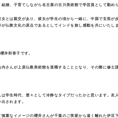
、結婚、子育てしながら名古屋の古川美術館で学芸員として勤め
彼女とは親交があり、彼女が学生の頃から一緒に、中国で玄奘が
パが仏教文化の原点であるとしてインドを旅し感動を共にいたし
は櫻井和香子です。
山内さんが上原仏教美術館を退職することとなり、その際に修士
んは学生時代、楚々として冷静なタイプだったかと思います。友
い出されます。
て慎重なイメージの櫻井さんが千葉のご実家から遠く離れた伊豆