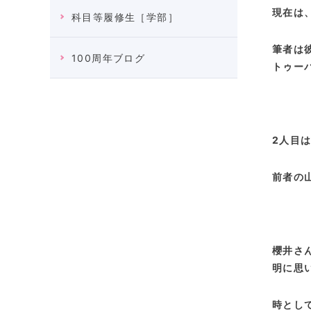
現在は
科目等履修生［学部］
筆者は
100周年ブログ
トゥー
2人目
前者の
櫻井さ
明に思
時とし