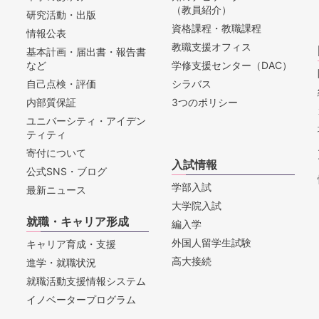
（教員紹介）
研究活動・出版
資格課程・教職課程
情報公表
教職支援オフィス
基本計画・届出書・報告書
など
学修支援センター（DAC）
自己点検・評価
シラバス
内部質保証
3つのポリシー
ユニバーシティ・アイデン
ティティ
寄付について
入試情報
公式SNS・ブログ
学部入試
最新ニュース
大学院入試
就職・キャリア形成
編入学
外国人留学生試験
キャリア育成・支援
高大接続
進学・就職状況
就職活動支援情報システム
イノベータープログラム