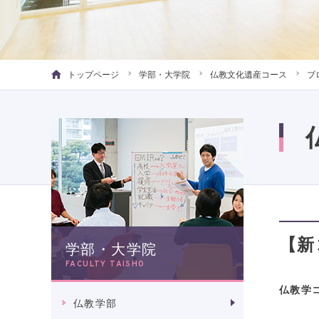
トップページ
学部・大学院
仏教文化遺産コース
ブ
【新
学部・大学院
FACULTY TAISHO
仏教学
仏教学部