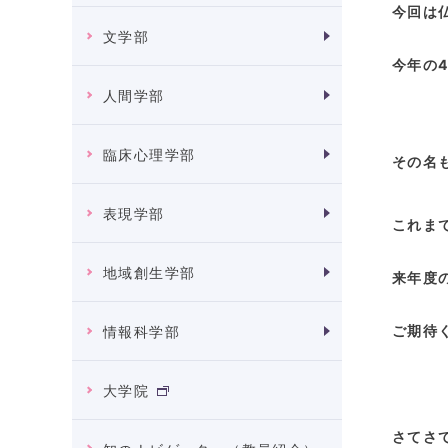
今回は
文学部
今年の
人間学部
臨床心理学部
その名
表現学部
これま
地域創生学部
来年度
ご期待く
情報科学部
大学院
さてさ