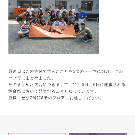
最終日はこの実習で学んだことを
5
つのテーマに分け、グル
ープ毎にまとめました。
そのまとめた内容につきまして、
11
月
5
日、
6
日に開催される
鴨台祭において発表することとなっています。
皆様、ぜひ
7
号館
8
階のフロアにお越しください。