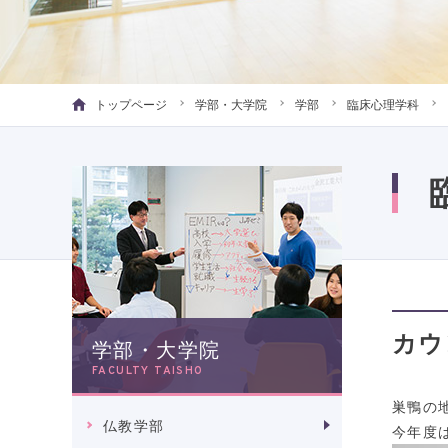
トップページ
学部・大学院
学部
臨床心理学科
カウ
学部・大学院
FACULTY TAISHO
巣鴨の
仏教学部
今年度