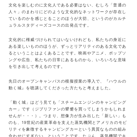
文化を楽しむのに文化人である必要はない、むしろ「普通の
人々」のまわりにどのような文化的なネットワークが存在し
ているのかを感じとることのほうが大切、というのがカルチ
ュラルスタディーズコースの出発点です。
文化的に権威づけられてはいないけれども、私たちの身近に
ある楽しいもののほうが、ずっとリアリティのある文化であ
るということはよくあることです。映画やアニメ、ポップソ
ングや広告、私たちの日常にあるものから、いろいろな意味
を引き出して考えるのです。
先日のオープンキャンパスの模擬授業の導入で、『ハウルの
動く城』を聴講してくださった方たちと考えました。
「動く城」はどう見ても「スチームエンジンのキャンピング
カー」です（ジブリファンの顰蹙を買ってしまうかもしれま
せんが・・・）。つまり、想像力が生み出した「新しい」も
のも、19世紀の産業革命を支えた蒸気機関とアメリカのモビ
リティを象徴するキャンピングカーという異質なものの組み
合わせにすぎない、ということです。たぶん、蒸気機関でキ