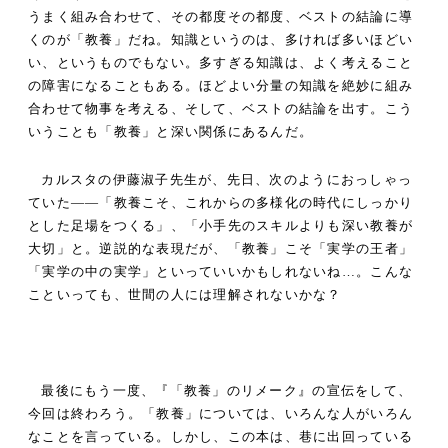
うまく組み合わせて、その都度その都度、ベストの結論に導
くのが「教養」だね。知識というのは、多ければ多いほどい
い、というものでもない。多すぎる知識は、よく考えること
の障害になることもある。ほどよい分量の知識を絶妙に組み
合わせて物事を考える、そして、ベストの結論を出す。こう
いうことも「教養」と深い関係にあるんだ。
カルスタの伊藤淑子先生が、先日、次のようにおっしゃっ
ていた――「教養こそ、これからの多様化の時代にしっかり
とした足場をつくる」、「小手先のスキルよりも深い教養が
大切」と。逆説的な表現だが、「教養」こそ「実学の王者」
「実学の中の実学」といっていいかもしれないね…。こんな
こといっても、世間の人には理解されないかな？
最後にもう一度、『「教養」のリメーク』の宣伝をして、
今回は終わろう。「教養」については、いろんな人がいろん
なことを言っている。しかし、この本は、巷に出回っている