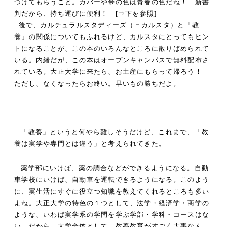
つけてもらうこと。カバーや帯の色は青春の色だね！ 新書
判だから、持ち運びに便利！ [⇒下を参照]
後で、カルチュラルスタディーズ（＝カルスタ）と「教
養」の関係についてもふれるけど、カルスタにとってもヒン
トになることが、この本のいろんなところに散りばめられて
いる。内緒だが、この本はオープンキャンパスで無料配布さ
れている。大正大学に来たら、お土産にもらって帰ろう！
ただし、なくなったらお終い。早いもの勝ちだよ。
「教養」というと何やら難しそうだけど、これまで、「教
養は実学や専門とは違う」と考えられてきた。
薬学部にいけば、薬の調合などができるようになる。自動
車学校にいけば、自動車を運転できるようになる。このよう
に、実生活にすぐに役立つ知識を教えてくれるところも多い
よね。大正大学の特色の１つとして、法学・経済学・商学の
ような、いわば実学系の学問を学ぶ学部・学科・コースはな
い。だから、大学全体として、教養教育がすごく大事なん