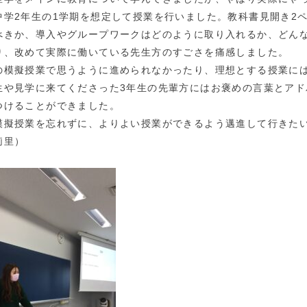
中学2年生の1学期を想定して授業を行いました。教科書見開き2
べきか、導入やグループワークはどのように
取り入れるか、どん
り、改
めて実際に働いている先生方のすごさを痛感しました。
の模擬授業で思うように進められなかったり、理想とする授業に
生や見学に来てくださった3年生の先輩方に
はお褒めの言葉とアド
つける
ことができました。
模擬授業を忘れずに、よりよい授業ができるよう邁進して行きた
莉里）