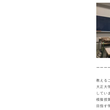
ーーー
教える
大正大
してい
模擬授
目指す