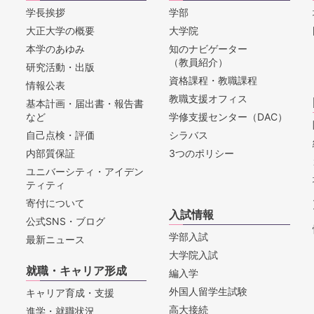
学長挨拶
学部
大正大学の概要
大学院
本学のあゆみ
知のナビゲーター
（教員紹介）
研究活動・出版
資格課程・教職課程
情報公表
教職支援オフィス
基本計画・届出書・報告書
など
学修支援センター（DAC）
自己点検・評価
シラバス
内部質保証
3つのポリシー
ユニバーシティ・アイデン
ティティ
寄付について
入試情報
公式SNS・ブログ
学部入試
最新ニュース
大学院入試
就職・キャリア形成
編入学
外国人留学生試験
キャリア育成・支援
高大接続
進学・就職状況