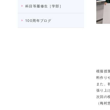
科目等履修生［学部］
100周年ブログ
模擬授
料作り
また、
張り上
次回の
（梅村