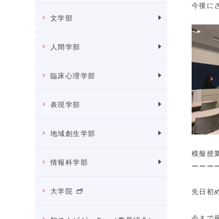
今後に
文学部
人間学部
臨床心理学部
表現学部
地域創生学部
模擬授
情報科学部
ーーー
大学院
先日初
今まで