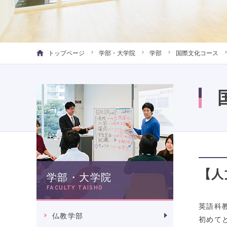
トップページ
学部・大学院
学部
国際文化コース
【人
学部・大学院
FACULTY TAISHO
英語科
仏教学部
初めて