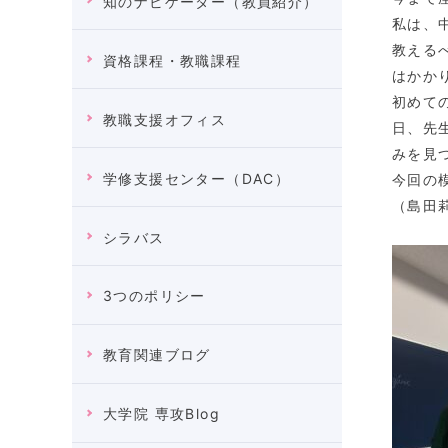
知のナビゲーター（教員紹介）
私は、
教える
資格課程・教職課程
はかか
初めて
教職支援オフィス
日、先
みを見
学修支援センター（DAC）
今回の
（島田
シラバス
3つのポリシー
教育関連ブログ
大学院 専攻Blog