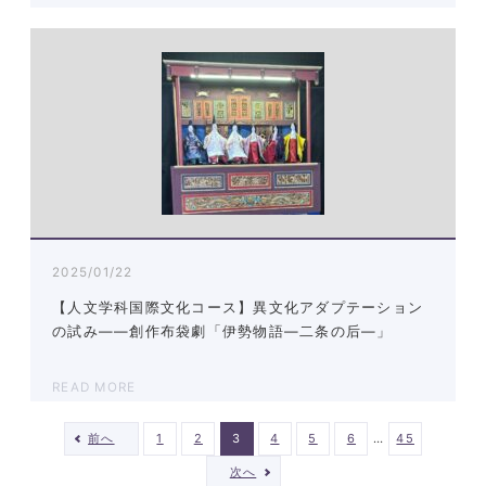
2025/01/22
【人文学科国際文化コース】異文化アダプテーション
の試み――創作布袋劇「伊勢物語―二条の后―」
READ MORE
…
前へ
1
2
3
4
5
6
45
次へ