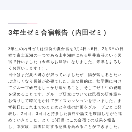
3年生ゼミ合宿報告（内田ゼミ）
3年生の内田ゼミは恒例の夏合宿を9月4日～6日、2泊3日の日
程で富士五湖の一つである山中湖畔にある甲斐路荘という民
宿で行いました（今年もお世話になりました。来年もよろし
くお願いします！）。
日中はまだ夏の暑さが残っていましたが、陽が落ちるとだい
ぶ涼しくなり長袖が必要でした。主な目的は、秋学期に向け
てグループ研究をしっかり進めること、そしてゼミ生の親睦
を深めることです。グループ研究については民宿の研修室を
お借りして時間をかけてディスカッションを行いました。ま
ず初日にこれまでのまとめと今後の計画をグループごとに発
表し、2日目、3日目と持参した資料や論文を確認しながら進
めていきました。とくに3日目はこの合宿での成果を報告
し、本実験、調査に対する意識を高めることができました。