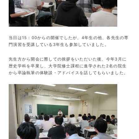
当日は
15
：
00
からの開催でしたが、
4
年生の他、各先生の専
門演習を受講している
3
年生も参加していました。
先生方から開会に際しての挨拶をいただいた後、今年
3
月に
歴史学科を卒業し、大学院修士課程に進学された
2
名の院生
から卒論執筆の体験談・アドバイスを話してもらいました。