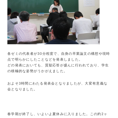
各ゼミの代表者が
30
分程度で、自身の卒業論文の構想や現時
点で明らかにしたことなどを発表しました。
どの発表においても、質疑応答が盛んに行われており、学生
の積極的な姿勢がうかがえました。
およそ
3
時間にわたる発表会となりましたが、大変有意義な
会となりました。
春学期が終了し、いよいよ夏休みに入りました。この約
2
ヶ