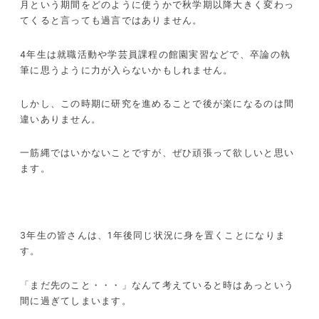
月という期間をどのように使うかで秋学期以降大きく変わっ
てくると言っても過言ではありません。
4
年生は就職活動や学芸員課程の館園実習などで、卒論の執
筆に思うように力が入らないかもしれません。
しかし、この時期に研究を進めることで後が楽になるのは間
違いありません。
一筋縄ではいかないことですが、ぜひ頑張って欲しいと思い
ます。
3
年生の皆さんは、
1
年後同じ状況に身を置くことになりま
す。
「まだ先のこと・・・」なんて考えていると時はあっという
間に過ぎてしまいます。