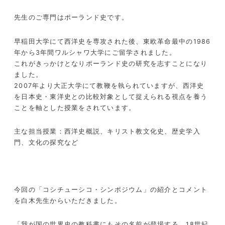
先生のご専門はポーランド史です。
早稲田大学にて西洋史を専攻された後、東欧革命最中の
1986
年から
3
年間ワルシャワ大学にご留学されました。
これがきっかけとなりポーランド史の研究を志すことになり
ました。
2007
年より大正大学にて教鞭を執られていますが、西洋史
を日本史・東洋史との比較対象として捉えられる視点を養う
ことを軸とした授業をされています。
主な担当授業：西洋史概説、キリスト教文化史、歴史学入
門、文化の探究など
今回の「コシチューシコ・シンポジウム」の紹介とコメント
を白木先生からいただきました。
「我が国の世界史の教科書にもその名前が登場する、
18
世紀