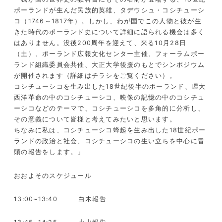
ポーランドが生んだ民族的英雄、タデウシュ・コシチューシ
コ（
1746
～
1817
年）。しかし、わが国でこの人物と彼が生
きた時代のポーランド史について詳細に語られる機会は多く
はありません。没後
200
周年を迎えて、来る
10
月
28
日
（土）、ポーランド広報文化センター主催、フォーラムポー
ランド組織委員会共催、大正大学後援のもとでシンポジウム
が開催されます（詳細はチラシをご覧ください）。
コシチューシコを生み出した
18
世紀後半のポーランド、環大
西洋革命の中のコシチューシコ、映像の記憶の中のコシチュ
ーシコなどのテーマで、コシチューシコを多角的に分析し、
その意義について皆様と考えてみたいと思います。
ちなみに私は、コシチューシコ蜂起を生み出した
18
世紀ポー
ランドの政治と社会、コシチューシコの生い立ちを中心に冒
頭の報告をします。」
おおよそのスケジュール
13:00~13:40
白木報告