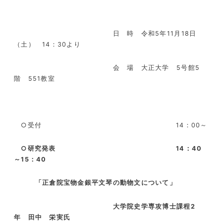
日 時 令和
5
年
11
月
18
日
（土）
14
：
30
より
会 場 大正大学
5
号館
5
階
551
教室
○受付
14
：
00
～
○研究発表
14
：
40
～
15
：
40
「正倉院宝物金銀平文琴の動物文について」
大学院史学専攻博士課程
2
年 田中 栄実氏