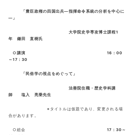
「豊臣政権の四国出兵―指揮命令系統の分析を中心に
―」
大学院史学専攻博士課程
1
年 鎌田 直樹氏
○講演
16
：
00
～
17
：
30
「民俗学の視点をめぐって」
法善院住職・歴史学科講
師 塩入 亮乗先生
※タイトルは仮題であり、変更される場
合があります。
○総会
17：30～