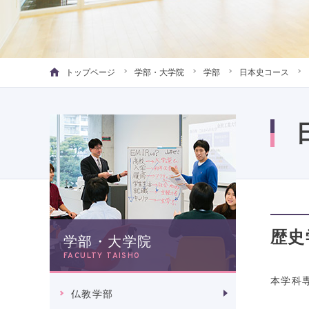
トップページ
学部・大学院
学部
日本史コース
歴史
学部・大学院
FACULTY TAISHO
本学科
仏教学部