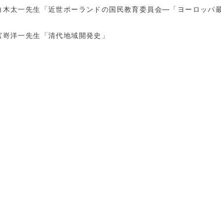
白木太一先生「近世ポーランドの国民教育委員会―「ヨーロッパ
一先生「清代地域開発史」
以