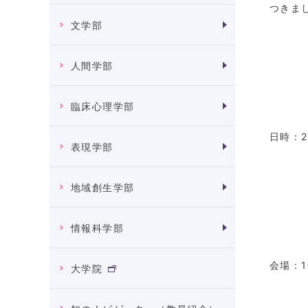
つきま
文学部
人間学部
臨床心理学部
日時：
2
表現学部
地域創生学部
情報科学部
会場：
1
大学院