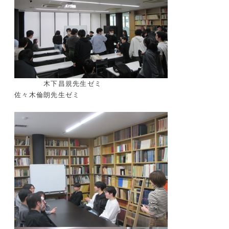
木下昌規先生ゼミ
佐々木倫朗先生ゼミ