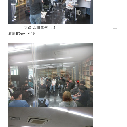
大高広和先生ゼミ 三
浦龍昭先生ゼミ