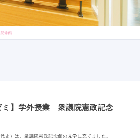
政記念館
ゼミ】学外授業 衆議院憲政記念
現代史）は、衆議院憲政記念館の見学に充てました。