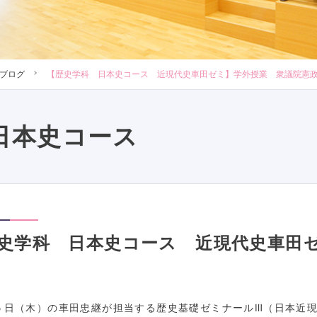
ブログ
【歴史学科 日本史コース 近現代史車田ゼミ】学外授業 衆議院憲
日本史コース
史学科 日本史コース 近現代史車田
５日（木）の車田忠継が担当する歴史基礎ゼミナールⅢ（日本近