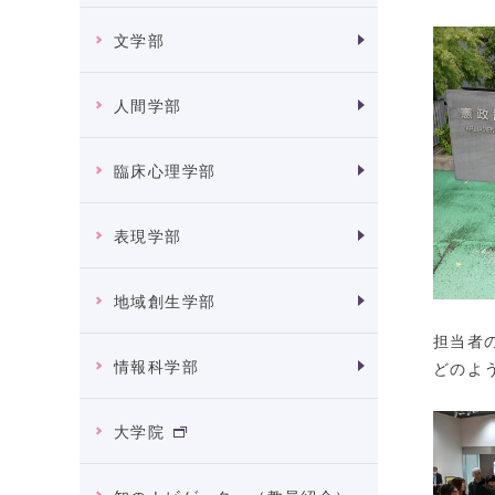
文学部
人間学部
臨床心理学部
表現学部
地域創生学部
担当者
情報科学部
どのよ
大学院