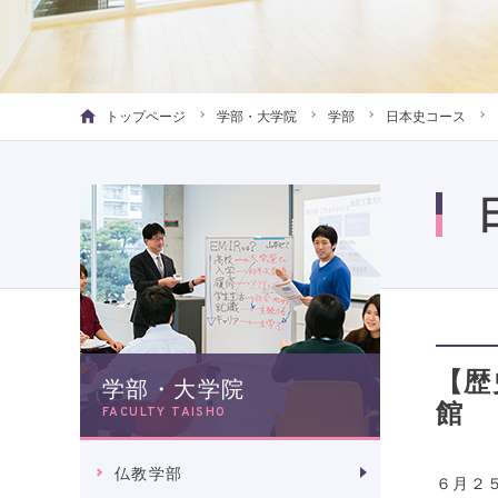
トップページ
学部・大学院
学部
日本史コース
【歴
学部・大学院
館
FACULTY TAISHO
仏教学部
６月２