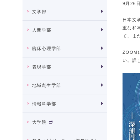
9月26
文学部
日本文
重な和
人間学部
て、ま
臨床心理学部
ZOO
い。
詳
表現学部
地域創生学部
情報科学部
大学院