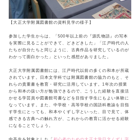
【大正大学附属図書館の資料見学の様子】
参加した学生からは、「500年以上前の『源氏物語』の写本
を実際に見ることができて、どきどきした」「江戸時代の人
たちが自分たちと同じように、古典作品を研究しているのが
わかって面白かった」といった感想がありました。
大正大学附属図書館には、江戸時代以前の多くの和本が所蔵
されています。日本文学科では附属図書館の協力のもと、そ
れらの貴重書を教育・研究に活用しています。1年次の授業
から和本の扱い方が勉強できるので、こうした経験を直接活
かせる学芸員や図書館司書などを目指す学生にもよい体験に
なっています。また、中学校・高等学校の国語科教諭を目指
す学生にとっても、和本やくずし字といった、目で見て、体
感できる古典への触れ方が、これからの教育に活かせる経験
になることでしょう。
中高生を対象とした「
初心者のための大正大学日文くずし字