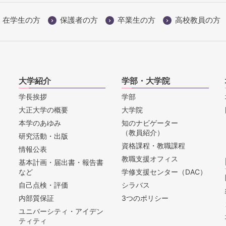
在学生の方
保護者の方
卒業生の方
高校教員の方
大学紹介
学部・大学院
学長挨拶
学部
大正大学の概要
大学院
本学のあゆみ
知のナビゲーター
（教員紹介）
研究活動・出版
資格課程・教職課程
情報公表
教職支援オフィス
基本計画・届出書・報告書
など
学修支援センター（DAC）
自己点検・評価
シラバス
内部質保証
3つのポリシー
ユニバーシティ・アイデン
ティティ