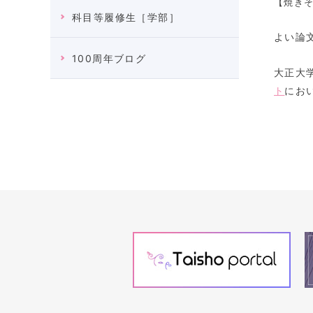
【焼き
科目等履修生［学部］
よい論
100周年ブログ
大正大
ト
にお