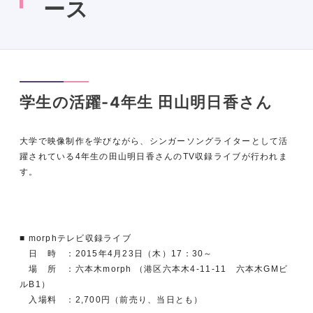
ース
学生の活躍-4年生 田山明日香さん
大学で映像制作を学びながら、
シンガーソングライターとして活
躍されている
4
年生の田山明日香
さんの
TV
収録ライブが行われま
す。
■ morph
テレビ収録ライブ
日 時 ：
2015
年
4
月
23
日（木）
17
：
30
～
場 所 ：六本木
morph
（港区六本木
4-11-11
六本木
GM
ビ
ル
B1
）
入場料 ：
2,700
円（前売り、当日とも）