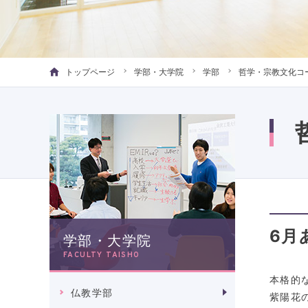
トップページ
学部・大学院
学部
哲学・宗教文化コ
6月
学部・大学院
FACULTY TAISHO
本格的
仏教学部
紫陽花