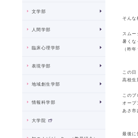
文学部
そんな
人間学部
スムー
暑くな
臨床心理学部
（昨年
表現学部
この日
高校生
地域創生学部
このブ
情報科学部
オープ
あさ市
大学院
最後に