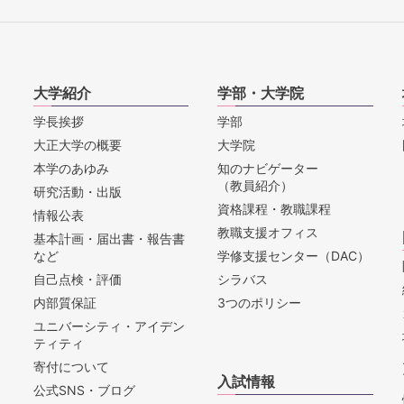
大学紹介
学部・大学院
学長挨拶
学部
大正大学の概要
大学院
本学のあゆみ
知のナビゲーター
（教員紹介）
研究活動・出版
資格課程・教職課程
情報公表
教職支援オフィス
基本計画・届出書・報告書
など
学修支援センター（DAC）
自己点検・評価
シラバス
内部質保証
3つのポリシー
ユニバーシティ・アイデン
ティティ
寄付について
入試情報
公式SNS・ブログ