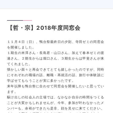
【哲・宗】2018年度同窓会
１１月４日（日）、鴨台祭最終日の夕刻、寺田ゼミの同窓会
を開催しました。
１期生の米澤さん・長島君・山口さん、加えて春本ゼミの渡
邊さん、２期生からは堀口さん、３期生からは甲斐さんが来
てくれました。
懐かしい面々と再会できてとても嬉しかったのですが、同時
にそれぞれの職場の話、離職・再就活の話、旅行や体験談に
学ばせてもらうことが実に多かったです。
来年以降も鴨台祭に合わせて同窓会を開催したいと思ってい
ます。
駆け出しの社会人の立場では、なかなか自分の時間をつくる
ことが大変かもしれませんが、今年、参加が叶わなかったメ
ンバーも、余裕ができたら是非、顔を見せに来てください。