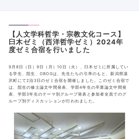
【人文学科哲学・宗教文化コース】
臼木ゼミ（西洋哲学ゼミ）2024年
度ゼミ合宿を行いました
9月
8
日（日）
9
日（月）
10
日（火）、臼木ゼミに所属してい
る学生、院生、
OBOG
は、先生たちの引率のもと、新潟県湯
沢町にて
2
泊
3
日のゼミ合宿を開催しました。このゼミ合宿で
は、院生の修士論文中間発表、学部
4
年生の卒業論文中間発
表、学部
3
年生のテーマ別グループ発表と参加者全員でのグ
ループ別ディスカッションが行われました。