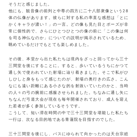
そうだと感じました。
他にも、観音像の前列と中尊の四方に二十八部衆像という28
体の仏像があります。彼らに対する私の率直な感想は「とに
かくキャラが濃い！」の一言。どの像も見た目とポーズが非
常に個性的で、さらにひとつひとつの像の前に「この像は何
を司る神仏なのか」についての説明が掲示されているため、
眺めているだけでもとても楽しめました。
その後、本堂から出た私たちは境内をざっと回ってから三十
三間堂を後にすることに。すると、歩いているうちにかつて
通し矢で使われていた射場に辿り着きました。そこで私がひ
しひしと身をもって感じたのが、射場の奥行きの広さ。こん
なにも遠い距離にある小さな的を射抜いていたのかと、当時
の人々の弓の腕前に感服させられました。ちなみに通し矢に
ちなんだ弓道大会が現在も毎年開催されており、成人を迎え
た若者が多く参加しているそうです。
こうして、短い滞在時間の中で三十三間堂を堪能した私たち
一行は、次なる目的地である青蓮院を目指すのでした。
三十三間堂を後にし、バスにゆられて向かったのは天台宗総