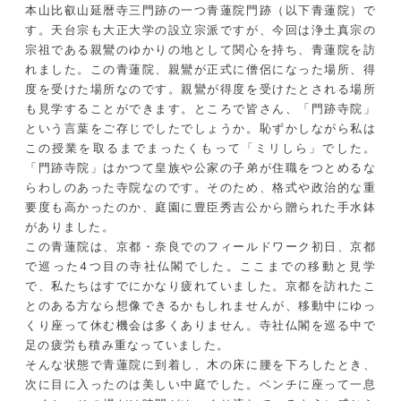
本山比叡山延暦寺三門跡の一つ青蓮院門跡（以下青蓮院）で
す。天台宗も大正大学の設立宗派ですが、今回は浄土真宗の
宗祖である親鸞のゆかりの地として関心を持ち、青蓮院を訪
れました。この青蓮院、親鸞が正式に僧侶になった場所、得
度を受けた場所なのです。親鸞が得度を受けたとされる場所
も見学することができます。ところで皆さん、「門跡寺院」
という言葉をご存じでしたでしょうか。恥ずかしながら私は
この授業を取るまでまったくもって「ミリしら」でした。
「門跡寺院」はかつて皇族や公家の子弟が住職をつとめるな
らわしのあった寺院なのです。そのため、格式や政治的な重
要度も高かったのか、庭園に豊臣秀吉公から贈られた手水鉢
がありました。
この青蓮院は、京都・奈良でのフィールドワーク初日、京都
で巡った4つ目の寺社仏閣でした。ここまでの移動と見学
で、私たちはすでにかなり疲れていました。京都を訪れたこ
とのある方なら想像できるかもしれませんが、移動中にゆっ
くり座って休む機会は多くありません。寺社仏閣を巡る中で
足の疲労も積み重なっていました。
そんな状態で青蓮院に到着し、木の床に腰を下ろしたとき、
次に目に入ったのは美しい中庭でした。ベンチに座って一息