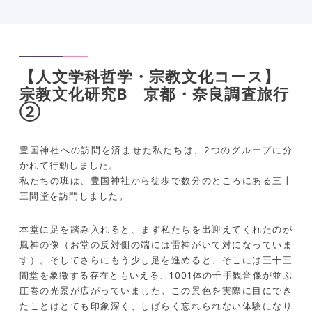
【人文学科哲学・宗教文化コース】
宗教文化研究B 京都・奈良調査旅行
②
豊国神社への訪問を済ませた私たちは、2つのグループに分
かれて行動しました。
私たちの班は、豊国神社から徒歩で数分のところにある三十
三間堂を訪問しました。
本堂に足を踏み入れると、まず私たちを出迎えてくれたのが
風神の像（お堂の反対側の端には雷神がいて対になっていま
す）。そしてさらにもう少し足を進めると、そこには三十三
間堂を象徴する存在ともいえる、1001体の千手観音像が並ぶ
圧巻の光景が広がっていました。この景色を実際に目にでき
たことはとても印象深く、しばらく忘れられない体験になり