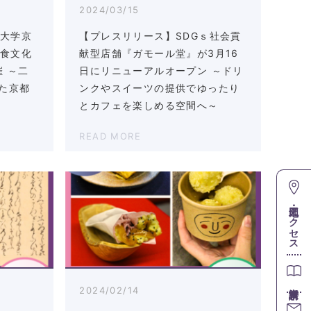
2024/03/15
正大学京
【プレスリリース】SDGｓ社会貢
の食文化
献型店舗『ガモール堂』が3月16
 ～二
日にリニューアルオープン ～ドリ
せた京都
ンクやスイーツの提供でゆったり
とカフェを楽しめる空間へ～
READ MORE
地図・アクセス
2024/02/14