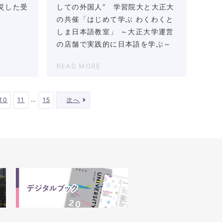
災した受
しての外国人” 学習院大と大正大
の共催「はじめて学ぶ わくわくと
しま日本語教室」 ～大正大学運営
の店舗で実践的に日本語を学ぶ～
READ MORE
…
10
11
15
次へ