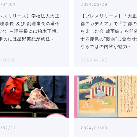
/04/01
2024/03/29
レスリリース】学校法人大正
【プレスリリース】「大
 理事長 及び 副理事長の選任
都アカデミア」で『京都
いて ～理事長には柏木正博、
を楽しむ会 穀雨編』を開催
事長には星野英紀が就任～
十四節気の“穀雨”に合わ
ならではの内容が魅力～
D MORE
READ MORE
/02/21
2024/02/20