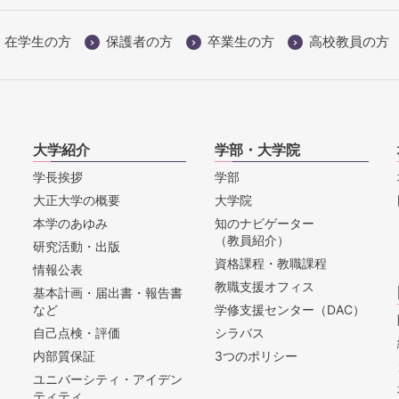
在学生の方
保護者の方
卒業生の方
高校教員の方
大学紹介
学部・大学院
学長挨拶
学部
大正大学の概要
大学院
本学のあゆみ
知のナビゲーター
（教員紹介）
研究活動・出版
資格課程・教職課程
情報公表
教職支援オフィス
基本計画・届出書・報告書
など
学修支援センター（DAC）
自己点検・評価
シラバス
内部質保証
3つのポリシー
ユニバーシティ・アイデン
ティティ