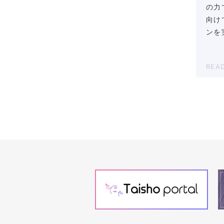
の力
向け
ンを
REA