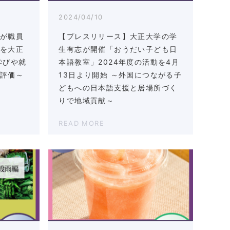
2024/04/10
市が職員
【プレスリリース】大正大学の学
度を大正
生有志が開催「おうだい子ども日
学びや就
本語教室」2024年度の活動を4月
が評価～
13日より開始 ～外国につながる子
どもへの日本語支援と居場所づく
りで地域貢献～
READ MORE