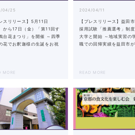
/04/25
2024/04/11
レスリリース】5月11日
【プレスリリース】益田
）から17日（金）「第11回す
採用試験「推薦選考」制
鴨台花まつり」を開催 ～四季
大学と開始 ～地域実習の
の花でお釈迦様の生誕をお祝
職での回帰実績を益田市
D MORE
READ MORE