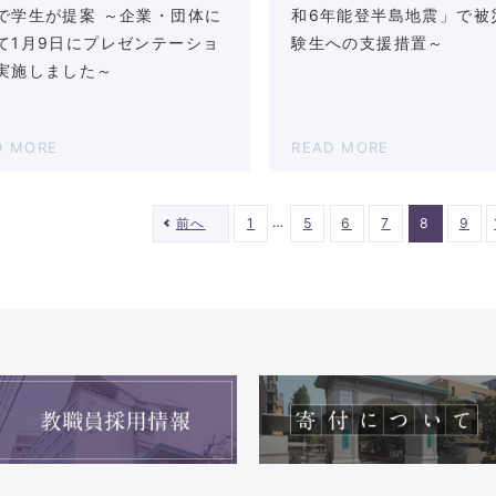
で学生が提案 ～企業・団体に
和6年能登半島地震」で被
て1月9日にプレゼンテーショ
験生への支援措置～
実施しました～
D MORE
READ MORE
…
前へ
1
5
6
7
8
9