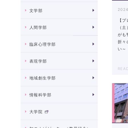
2024
文学部
【プ
（土
人間学部
がも
折々
臨床心理学部
い～
表現学部
REA
地域創生学部
情報科学部
大学院