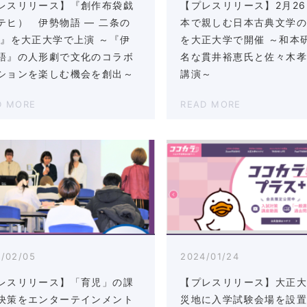
レスリリース】『創作布袋戯
【プレスリリース】2月2
テヒ） 伊勢物語 ― 二条の
本で親しむ日本古典文学
―』を大正大学で上演 ～『伊
を大正大学で開催 ～和本
語』の人形劇で文化のコラボ
名な貫井裕恵氏と佐々木
ションを楽しむ機会を創出～
講演～
D MORE
READ MORE
/02/05
2024/01/24
レスリリース】「育児」の課
【プレスリリース】大正
決策をエンターテインメント
災地に入学試験会場を設置