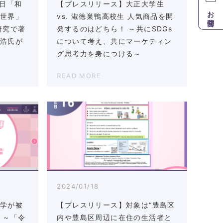
6日「和
【プレスリリース】大正大学生
お問合せ
の世界」
vs. 淑徳巣鴨高校生 人気商品を開
研究で著
発するのはどちら！ ～共にSDGs
孝浩氏が
について考え、共にマーケティン
グ思考力を身につける～
READ MORE
2024/01/18
大学が被
【プレスリリース】対象は“豊島区
 ～「令
内や豊島区周辺に在住の生活者と