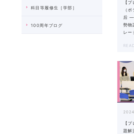
【プ
科目等履修生［学部］
（ポ
后 
勢物
100周年ブログ
レー
REA
2024
【プ
題解