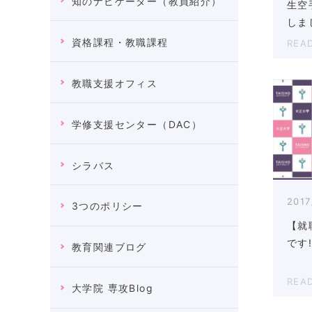
知のナビゲーター（教員紹介）
生空
しま
資格課程・教職課程
REA
教職支援オフィス
学修支援センター（DAC）
シラバス
2017
3つのポリシー
【就
です
教育関連ブログ
REA
大学院 専攻Blog