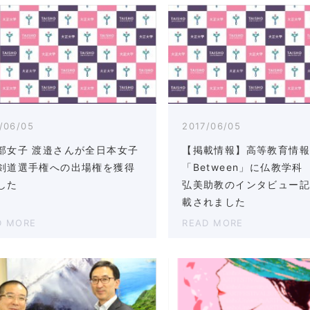
/06/05
2017/06/05
部女子 渡邉さんが全日本女子
【掲載情報】高等教育情
剣道選手権への出場権を獲得
「Between」に仏教学科
した
弘美助教のインタビュー
載されました
D MORE
READ MORE