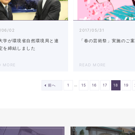
/06/02
2017/05/31
大学が環境省自然環境局と連
「春の芸術祭」実施のご
定を締結しました
D MORE
READ MORE
…
前へ
1
15
16
17
18
19