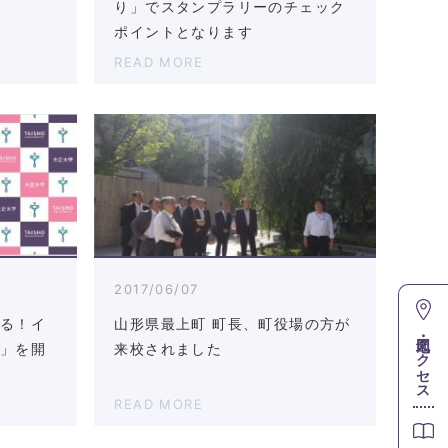
す
り」でスタンプラリーのチェック
ポイントとなります
READ MORE
2017/06/07
める！イ
山形県最上町 町長、町役場の方が
地図・アクセス
ス」を開
来校されました
READ MORE