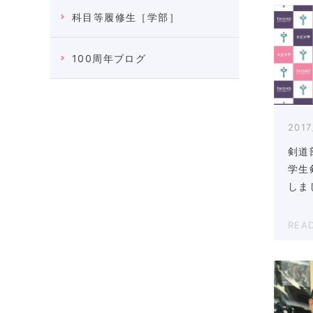
科目等履修生［学部］
100周年ブログ
2017
剣道
学生
しま
REA