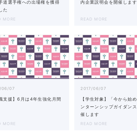
手道選手権への出場権を獲得
内企業説明会を開催しま
した
D MORE
READ MORE
/06/07
2017/06/07
職支援】6月は4年生強化月間
【学生対象】「今から始
!
ンターンシップガイダン
催します
D MORE
READ MORE