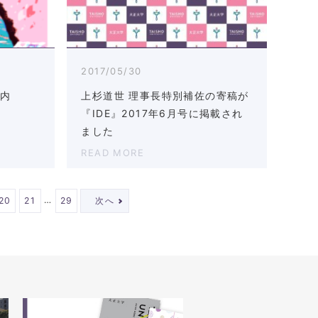
2017/05/30
案内
上杉道世 理事長特別補佐の寄稿が
『IDE』2017年6月号に掲載され
ました
READ MORE
…
20
21
29
次へ