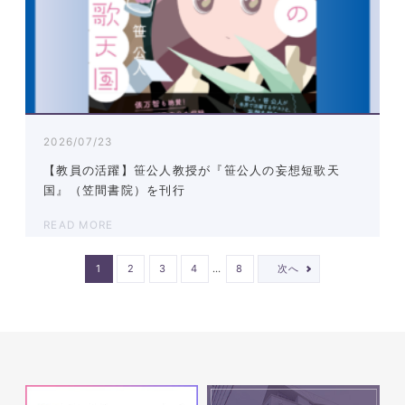
2026/07/23
【教員の活躍】笹公人教授が『笹公人の妄想短歌天
国』（笠間書院）を刊行
READ MORE
…
1
2
3
4
8
次へ