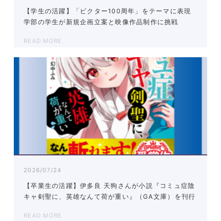
【学生の活躍】「ビクター100周年」をテーマに表現
学部の学生が新規企画立案と映像作品制作に挑戦
READ MORE
2026/07/24
【卒業生の活躍】伊多良 天狗さんが小説『コミュ症陰
キャ剣聖に、英雄なんて荷が重い』（GA文庫）を刊行
READ MORE