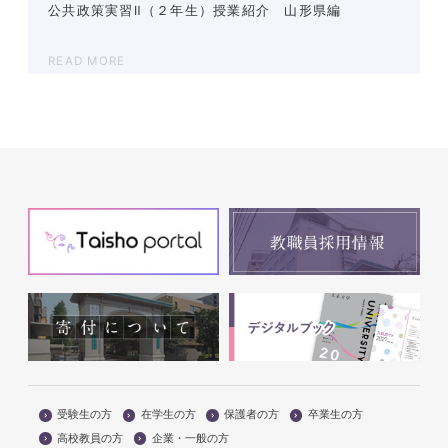
公共政策実習Ⅱ（２年生）授業紹介 山形県編
READ MORE
受験生の方
在学生の方
保護者の方
卒業生の方
高校教員の方
企業・一般の方