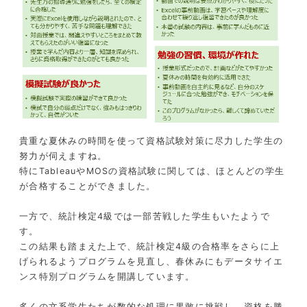
貴重な夏休みの時間を使って資格試験対策に尽力した学生の
努力が伺えますね。
特に
Tableau
や
MOS
の資格試験に関しては、ほとんどの学生
が合格することができました。
一方で、統計検定
4
級では一部苦戦した学生もいたようで
す。
この結果も踏まえた上で、統計検定
4
級の合格率をさらに上
げられるようプログラムを見直し、春休みにもデータサイエ
ンス特別プログラムを開講しています。
多くの文系学生たちが数的な処理に果敢に挑戦し、資格を勝