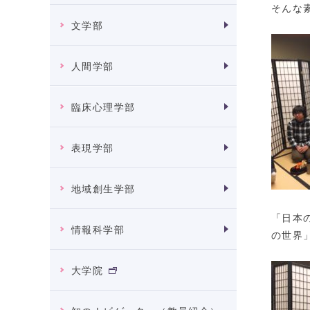
そんな
文学部
人間学部
臨床心理学部
表現学部
地域創生学部
「日本
情報科学部
の世界
大学院