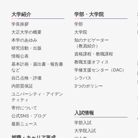
大学紹介
学部・大学院
学長挨拶
学部
大正大学の概要
大学院
本学のあゆみ
知のナビゲーター
（教員紹介）
研究活動・出版
資格課程・教職課程
情報公表
教職支援オフィス
基本計画・届出書・報告書
など
学修支援センター（DAC）
自己点検・評価
シラバス
内部質保証
3つのポリシー
ユニバーシティ・アイデン
ティティ
寄付について
入試情報
公式SNS・ブログ
学部入試
最新ニュース
大学院入試
就職・キャリア形成