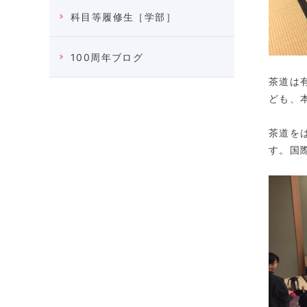
科目等履修生［学部］
100周年ブログ
茶道は
ども、
茶道を
す。国