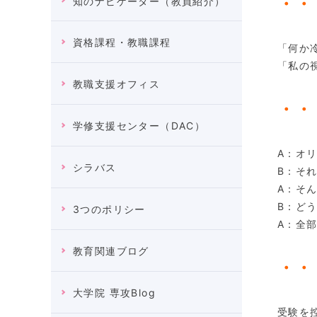
・・
知のナビゲーター（教員紹介）
資格課程・教職課程
「何か
「私の
教職支援オフィス
・・
学修支援センター（DAC）
A：オ
シラバス
B：そ
A：そ
B：ど
3つのポリシー
A：全
教育関連ブログ
・・
大学院 専攻Blog
受験を