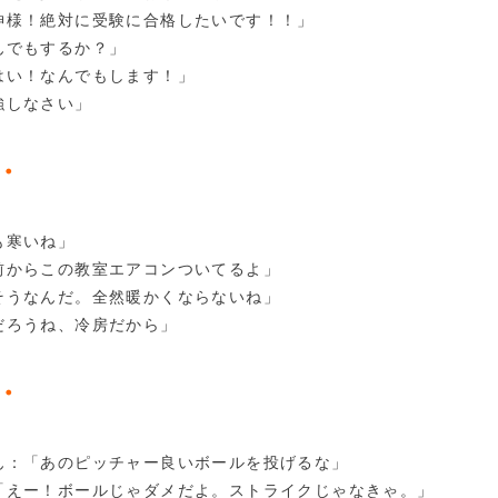
神様！絶対に受験に合格したいです！！」
んでもするか？」
はい！なんでもします！」
強しなさい」
・
も寒いね」
前からこの教室エアコンついてるよ」
そうなんだ。全然暖かくならないね」
だろうね、冷房だから」
・
ん：「あのピッチャー良いボールを投げるな」
「えー！ボールじゃダメだよ。ストライクじゃなきゃ。」