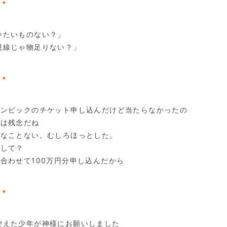
・
冷たいものない？」
視線じゃ物足りない？」
・
リンピックのチケット申し込んだけど当たらなかったの
れは残念だね
んなことない。むしろほっとした。
うして？
部合わせて100万円分申し込んだから
・
控えた少年が神様にお願いしました