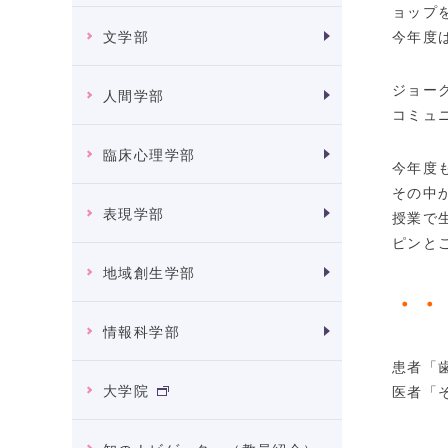
ョップ
今年度
文学部
ジョー
人間学部
コミュ
臨床心理学部
今年度
その中
表現学部
授業で
ピンと
地域創生学部
・・
情報科学部
患者「
大学院
医者「