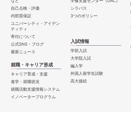
など
学修支援センター（DAC）
自己点検・評価
シラバス
内部質保証
3つのポリシー
ユニバーシティ・アイデン
ティティ
寄付について
入試情報
公式SNS・ブログ
学部入試
最新ニュース
大学院入試
就職・キャリア形成
編入学
外国人留学生試験
キャリア育成・支援
高大接続
進学・就職状況
就職活動支援情報システム
イノベータープログラム
セス
お問合せ
教職員採用情報