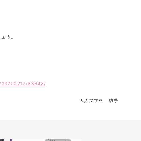
しょう。
og/20200217/63648/
★人文学科 助手