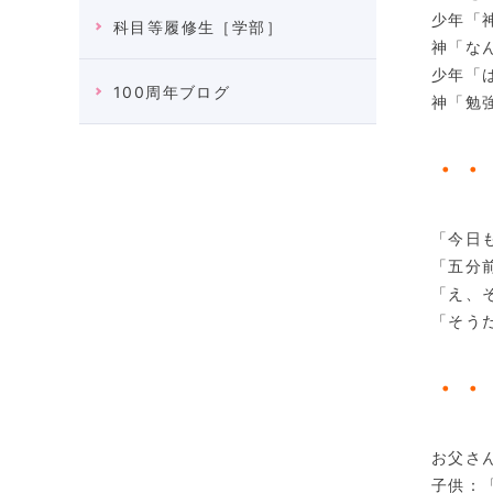
少年「
科目等履修生［学部］
神「な
少年「
100周年ブログ
神「勉
・・
「今日
「五分
「え、
「そう
・・
お父さ
子供：