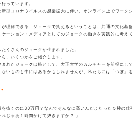
を行っています。
は新型コロナウイルスの感染拡大に伴い、オンライン上でワーク
クが理解できる、ジョークで笑えるということは、共通の文化基
ニケーション・メディアとしてのジョークの働きを実践的に考え
もたくさんのジョークが生まれました。
から、いくつかをご紹介します。
生まれたジョークは時として、大正大学のカルチャーを前提にし
こないものも中にはあるかもしれませんが、私たちには「つぼ」
・
歯を抜くのに30万円？なんでそんなに高いんだよたった５秒の仕
それじゃあ１時間かけて抜きますか？ 」