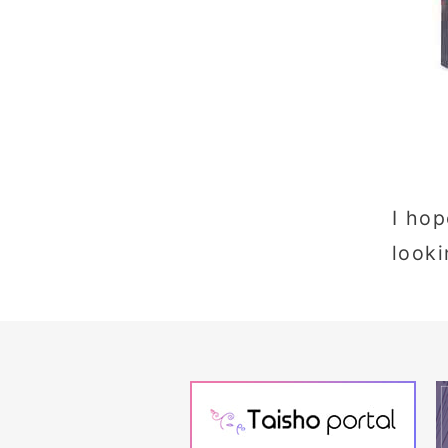
I hop
looki