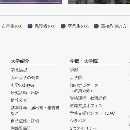
在学生の方
保護者の方
卒業生の方
高校教員の方
大学紹介
学部・大学院
学長挨拶
学部
大正大学の概要
大学院
本学のあゆみ
知のナビゲーター
（教員紹介）
研究活動・出版
資格課程・教職課程
情報公表
教職支援オフィス
基本計画・届出書・報告書
など
学修支援センター（DAC）
自己点検・評価
シラバス
内部質保証
3つのポリシー