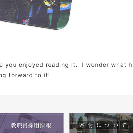
e you enjoyed reading it. I wonder what h
ng forward to it!