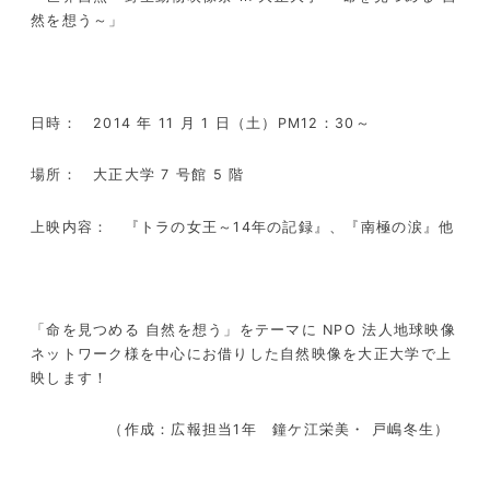
然を想う～」
日時： 2014 年 11 月 1 日（土）PM12：30～
場所： 大正大学 7 号館 5 階
上映内容： 『トラの女王～14年の記録』、『南極の涙』他
「命を見つめる 自然を想う」をテーマに NPO 法人地球映像
ネットワーク様を中心にお借りした自然映像を大正大学で上
映します！
（作成：広報担当1年 鐘ケ江栄美・ 戸嶋冬生）