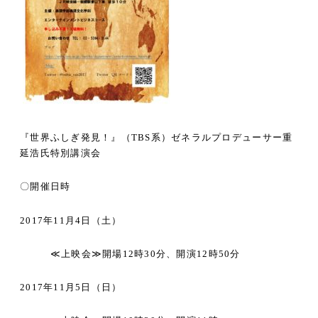
『世界ふしぎ発見！』（
TBS
系）ゼネラルプロデューサー重
延浩氏特別講演会
〇開催日時
2017
年
11
月
4
日（土）
≪
上映会
≫
開場
12
時
30
分、開演
12
時
50
分
2017
年
11
月
5
日（日）