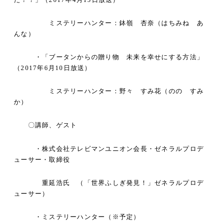
ミステリーハンター：鉢嶺 杏奈（はちみね あ
んな）
・「ブータンからの贈り物 未来を幸せにする方法」
（
2017
年
6
月
10
日放送）
ミステリーハンター：野々 すみ花（のの すみ
か）
〇講師、ゲスト
・株式会社テレビマンユニオン会長・ゼネラルプロデ
ューサー・取締役
重延浩氏 （「世界ふしぎ発見！」ゼネラルプロデ
ューサー）
・ミステリーハンター（※予定）