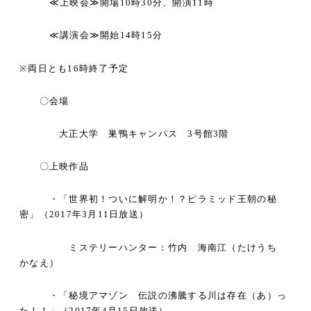
≪
上映会
≫
開場
10
時
30
分、開演
11
時
≪
講演会
≫
開始
14
時
15
分
※
両日とも
16
時終了予定
〇会場
大正大学 巣鴨キャンパス
3
号館
3
階
〇上映作品
・「世界初！ついに解明か！？ピラミッド王朝の秘
密」（
2017
年
3
月
11
日放送）
ミステリーハンター：竹内 海南江（たけうち
かなえ）
・「秘境アマゾン 伝説の沸騰する川は存在（あ）っ
た！！」（
2017
年
4
月
15
日放送）