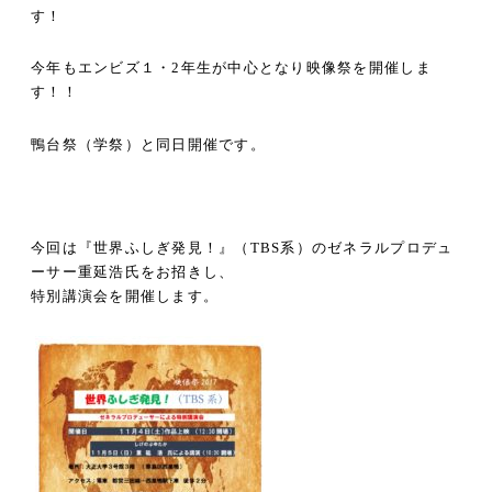
す！
今年もエンビズ１・
2
年生が中心となり映像祭を開催しま
す！！
鴨台祭（学祭）と同日開催です。
今回は『世界ふしぎ発見！』（
TBS
系）のゼネラルプロデュ
ーサー重延浩氏をお招きし、
特別講演会を開催します。