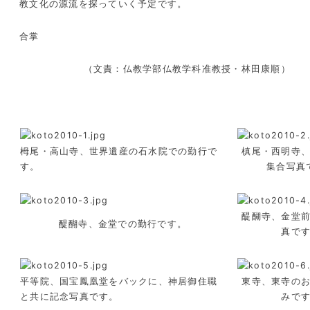
教文化の源流を探っていく予定です。
合掌
（文責：仏教学部仏教学科准教授・林田康順）
栂尾・高山寺、世界遺産の石水院での勤行で
槙尾・西明寺
す。
集合写真
醍醐寺、金堂
醍醐寺、金堂での勤行です。
真で
平等院、国宝鳳凰堂をバックに、神居御住職
東寺、東寺の
と共に記念写真です。
みで