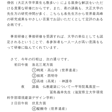
僧侶（大正大学卒業生も数多い）による親身な解説をいただ
ける貴重な研修だからです。また、夜の講義も、大正大学の
先生方の研究仲間が多く、こちらも各先生方から世界最高峰
の研究成果をやさしい言葉でお話いただくとして定評のある
企画です。
事前研修と事後研修を受講すれば、大学の単位としても認
定されるということで、各参加者も一人一人が高い意識をも
って研修に臨んでくれています。
さて、今年の行程は、次の通りです。
初日午後 洛北三尾方面
①栂尾・高山寺（世界遺産）
②槙尾・西明寺
③高雄（高尾）・神護寺
夜 講義 仏教建築について―平等院鳳凰堂―
冨島義幸先生（滋賀県立大学環境
科学部環境建築デザイン学科）
２日目午前 伏見方面
④醍醐寺（世界遺産）