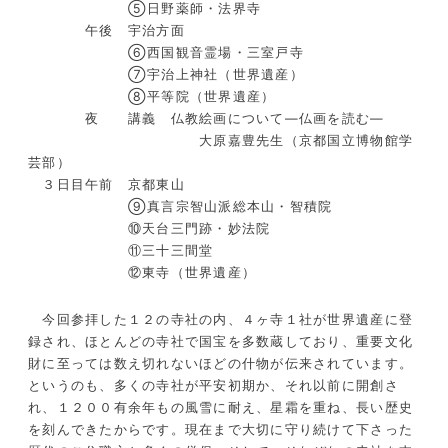
⑤日野薬師・法界寺
午後 宇治方面
⑥西国観音霊場・三室戸寺
⑦宇治上神社（世界遺産）
⑧平等院（世界遺産）
夜 講義 仏教絵画について―仏画を読む―
大原嘉豊先生（京都国立博物館学
芸部）
３日目午前 京都東山
⑨真言宗智山派総本山・智積院
⑩天台三門跡・妙法院
⑪三十三間堂
⑫東寺（世界遺産）
今回参拝した１２の寺社の内、４ヶ寺１社が世界遺産に登
録され、ほとんどの寺社で国宝を多数蔵しており、重要文化
財に至っては数え切れないほどの什物が伝来されています。
というのも、多くの寺社が平安初期か、それ以前に開創さ
れ、１２００有余年もの風雪に耐え、星霜を重ね、長い歴史
を刻んできたからです。現在まで大切に守り続けて下さった