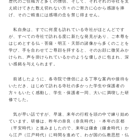
歴代のご住職方と多くの僧侶、そして、それぞれの寺社を支
え続けてきた数え切れない方々のご努力に心から感謝を捧
げ、そのご精進には感嘆の念を禁じ得ません。
私自身は、すでに何度も訪れている寺社がほとんどです
が、すべての寺社で訪れる度に新たな発見があり、ご本尊を
はじめとする仏・菩薩・明王・天部の諸像から多くのことを
学び、手を合わせてご尊顔を拝すると、そのお顔に微笑みか
けられ、声を掛けられているかのような優しさに包まれ、深
い感銘を与えられます。
前述したように、各寺院で僧侶による丁寧な案内や接待を
いただき、はじめて訪れる寺社の多かった学生や保護者の
方々もいたく感動し、学生・保護者一同、大いに満喫した研
修でした。
気が早い話ですが、早速、来年の行程を頭の中で練り始め
ています。研修は、昨年の奈良（奈良時代）・本年の京都
（平安時代）と進みましたので、来年は鎌倉（鎌倉時代）か
ら江戸（江戸時代）に時間を進めて、わが国の仏教思想・仏