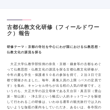
古都仏教文化研修（フィールドワー
ク）報告
研修テーマ：京都の寺社を中心にわが国における仏教思想・
仏教文化の源流を探る
大正大学仏教学部恒例の奈良・京都・鎌倉等の古都をめぐ
って仏教思想・仏教文化の源流を探る古都仏教文化研修が、
今年の夏も学生・保護者５０名の参加を得て、２泊３日で京
都で開催されました。毎年、募集人員の上限（バスの定員で
す）を集め、キャンセル待ちが出る程の人気の研修です。と
いうのも、大正大学の設立母体である天台宗・真言宗（豊山
派・智山派）・浄土宗という幅広い人的ネットワークを駆使
して行われるこの研修は、いわゆる通常の観光旅行では入れ
ないような伽藍の案内をしていただき、あるいは、各寺院の