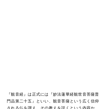
『観音経』は正式には『妙法蓮華経観世音菩薩普
門品第二十五』といい、観音菩薩という広く信仰
される仏を讃え、その教えを説くという内容か