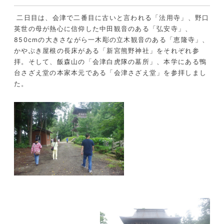
二日目は、会津で二番目に古いと言われる「法用寺」、野口
英世の母が熱心に信仰した中田観音のある「弘安寺」、
850cmの大きさながら一木彫の立木観音のある「恵隆寺」、
かやぶき屋根の長床がある「新宮熊野神社」をそれぞれ参
拝。そして、飯森山の「会津白虎隊の墓所」、本学にある鴨
台さざえ堂の本家本元である「会津さざえ堂」を参拝しまし
た。