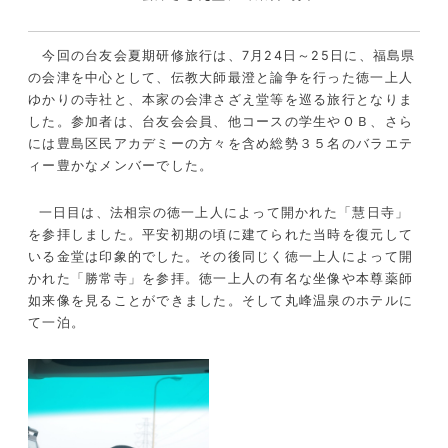
今回の台友会夏期研修旅行は、7月24日～25日に、福島県
の会津を中心として、伝教大師最澄と論争を行った徳一上人
ゆかりの寺社と、本家の会津さざえ堂等を巡る旅行となりま
した。参加者は、台友会会員、他コースの学生やＯＢ、さら
には豊島区民アカデミーの方々を含め総勢３５名のバラエテ
ィー豊かなメンバーでした。
一日目は、法相宗の徳一上人によって開かれた「慧日寺」
を参拝しました。平安初期の頃に建てられた当時を復元して
いる金堂は印象的でした。その後同じく徳一上人によって開
かれた「勝常寺」を参拝。徳一上人の有名な坐像や本尊薬師
如来像を見ることができました。そして丸峰温泉のホテルに
て一泊。