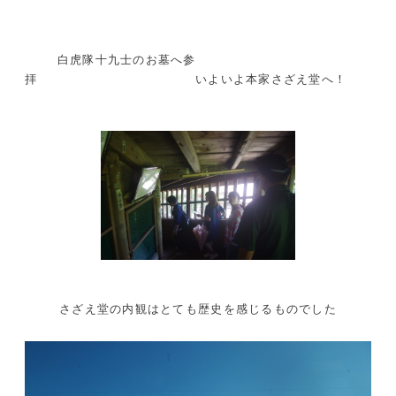
白虎隊十九士のお墓へ参
拝 いよいよ本家さざえ堂へ！
さざえ堂の内観はとても歴史を感じるものでした