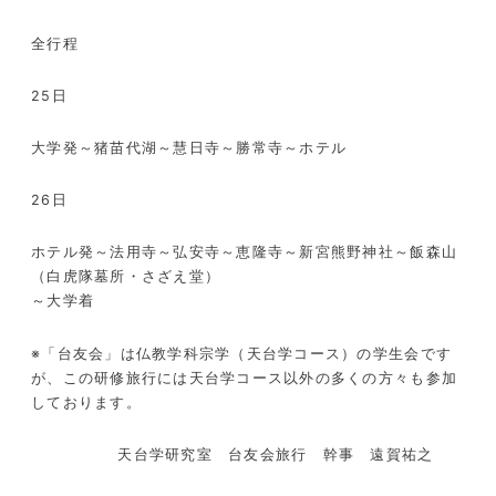
全行程
25日
大学発～猪苗代湖～慧日寺～勝常寺～ホテル
26日
ホテル発～法用寺～弘安寺～恵隆寺～新宮熊野神社～飯森山
（白虎隊墓所・さざえ堂）
～大学着
※「台友会」は仏教学科宗学（天台学コース）の学生会です
が、この研修旅行には天台学コース以外の多くの方々も参加
しております。
天台学研究室 台友会旅行 幹事 遠賀祐之