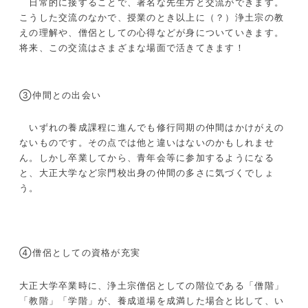
日常的に接することで、著名な先生方と交流ができます。
こうした交流のなかで、授業のとき以上に（？）浄土宗の教
えの理解や、僧侶としての心得などが身についていきます。
将来、この交流はさまざまな場面で活きてきます！
③仲間との出会い
いずれの養成課程に進んでも修行同期の仲間はかけがえの
ないものです。その点では他と違いはないのかもしれませ
ん。しかし卒業してから、青年会等に参加するようになる
と、大正大学など宗門校出身の仲間の多さに気づくでしょ
う。
④僧侶としての資格が充実
大正大学卒業時に、浄土宗僧侶としての階位である「僧階」
「教階」「学階」が、養成道場を成満した場合と比して、い