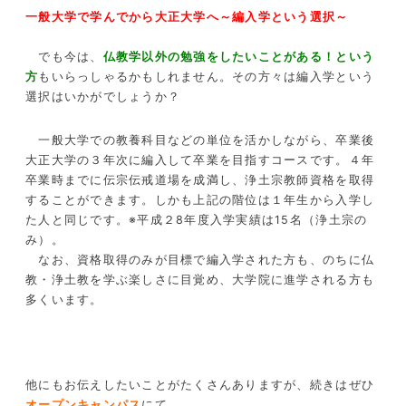
一般大学で学んでから大正大学へ～編入学という選択～
でも今は、
仏教学以外の勉強をしたいことがある！という
方
もいらっしゃるかもしれません。その方々は編入学という
選択はいかがでしょうか？
一般大学での教養科目などの単位を活かしながら、卒業後
大正大学の３年次に編入して卒業を目指すコースです。４年
卒業時までに伝宗伝戒道場を成満し、浄土宗教師資格を取得
することができます。しかも上記の階位は１年生から入学し
た人と同じです。※平成２8年度入学実績は15名（浄土宗の
み）。
なお、資格取得のみが目標で編入学された方も、のちに仏
教・浄土教を学ぶ楽しさに目覚め、大学院に進学される方も
多くいます。
他にもお伝えしたいことがたくさんありますが、続きはぜひ
オープンキャンパス
にて。