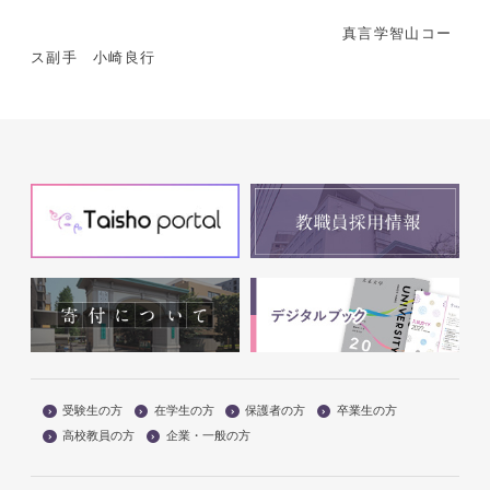
真言学智山コー
ス副手 小崎良行
受験生の方
在学生の方
保護者の方
卒業生の方
高校教員の方
企業・一般の方